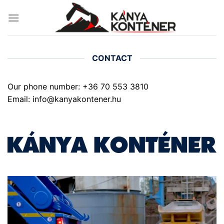
Skip
to
content
CONTACT
Our phone number: +36 70 553 3810
Email: info@kanyakontener.hu