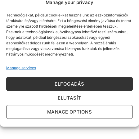
Where would you like the container delivered?
Manage your privacy
(Please provide an exact address!)
Technológiákat, például cookie-kat használunk az eszközinformációk
tárolására és/vagy elérésére. Ezt a böngészési élmény javítása és (nem)
személyre szabott hirdetések megjelenítése érdekében tesszük.
Ezeknek a technológiáknak a jóváhagyása lehetővé teszi számunkra,
What size container would you like?
hogy adatokat, például böngészési szokásokat vagy egyedi
azonosítókat dolgozzunk fel ezen a webhelyen. A hozzájárulás
megtagadása vagy visszavonása bizonyos funkciók és jellemzők
hátrányos működését eredményezheti.
Manage services
ELFOGADÁS
ELUTASÍT
MANAGE OPTIONS
SEND