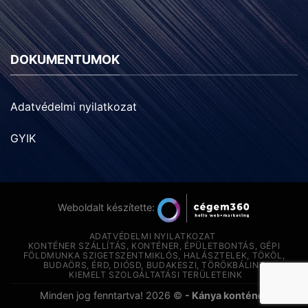
DOKUMENTUMOK
Adatvédelmi nyilatkozat
GYIK
Weboldalt készítette:
ADATVÉDELMI NYILATKOZAT
KONTÉNER SZÁLLÍTÁS, KONTÉNER, ÉPÜLETBONTÁS, GÉPI
FÖLDMUNKA SZIGETSZENTMIKLÓS, HALÁSZTELEK, TÖKÖL,
BUDAÖRS, ÉRD, DIÓSD, BUDAKESZI, TÖRÖKBÁLINT
KIEMELT SZOLGÁLTATÁSI TERÜLETEINK
Minden jog fenntartva! 2026 ©
- Kánya konténer