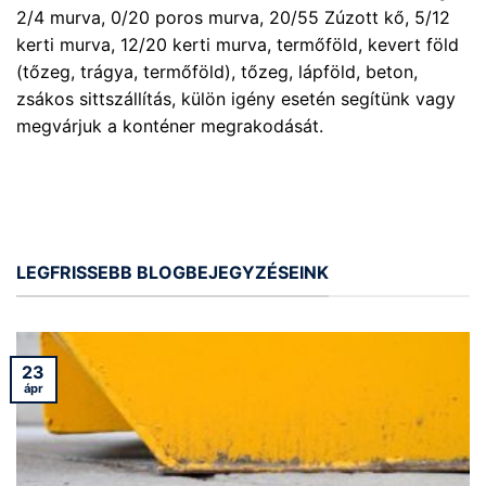
2/4 murva, 0/20 poros murva, 20/55 Zúzott kő, 5/12
kerti murva, 12/20 kerti murva, termőföld, kevert föld
(tőzeg, trágya, termőföld), tőzeg, lápföld, beton,
zsákos sittszállítás, külön igény esetén segítünk vagy
megvárjuk a konténer megrakodását.
LEGFRISSEBB BLOGBEJEGYZÉSEINK
23
ápr