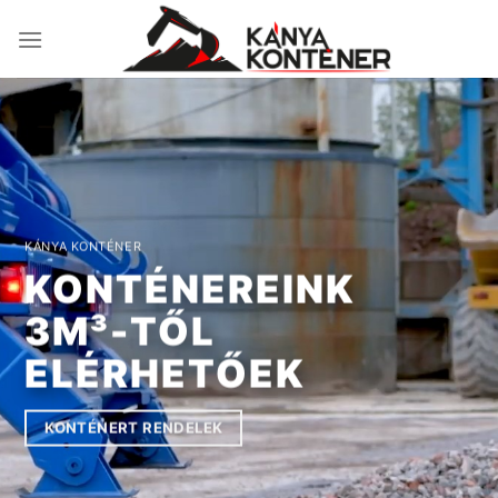
Skip
to
content
KÁNYA KONTÉNER
KONTÉNEREINK
3M³-TŐL
ELÉRHETŐEK
KONTÉNERT RENDELEK