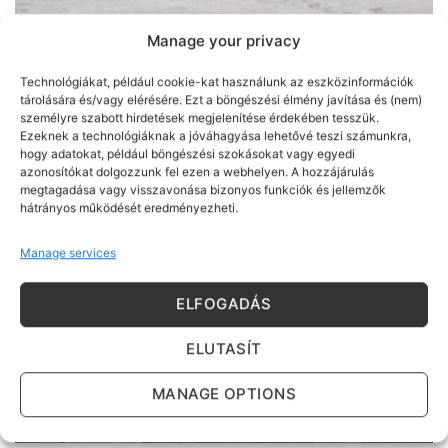
Manage your privacy
Technológiákat, például cookie-kat használunk az eszközinformációk
tárolására és/vagy elérésére. Ezt a böngészési élmény javítása és (nem)
Területfoglalási engedély konténerhez
személyre szabott hirdetések megjelenítése érdekében tesszük.
Ezeknek a technológiáknak a jóváhagyása lehetővé teszi számunkra,
[...]
hogy adatokat, például böngészési szokásokat vagy egyedi
azonosítókat dolgozzunk fel ezen a webhelyen. A hozzájárulás
megtagadása vagy visszavonása bizonyos funkciók és jellemzők
hátrányos működését eredményezheti.
21
Manage services
ápr
ELFOGADÁS
ELUTASÍT
MANAGE OPTIONS