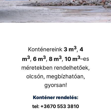
3
Konténereink
3 m
,
4
3
3
3
3
m
,
6 m
,
8 m
,
10 m
–es
méretekben rendelhetőek,
olcsón, megbízhatóan,
gyorsan!
Konténer rendelés:
tel: +3670 553 3810