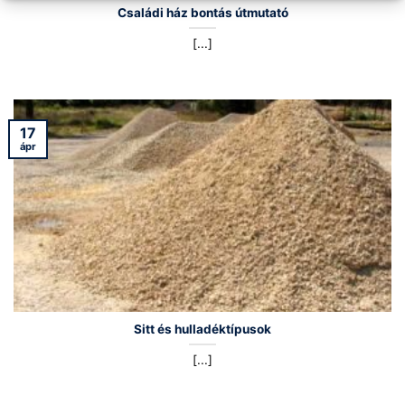
Családi ház bontás útmutató
[...]
17
ápr
Sitt és hulladéktípusok
[...]