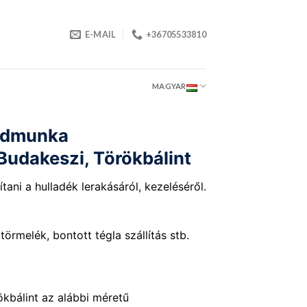
E-MAIL
+36705533810
MAGYAR
öldmunka
 Budakeszi, Törökbálint
tani a hulladék lerakásáról, kezeléséről.
 törmelék, bontott tégla szállítás stb.
ökbálint az alábbi méretű