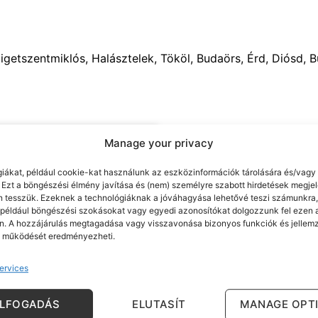
zigetszentmiklós, Halásztelek, Tököl, Budaörs, Érd, Diósd, 
Manage your privacy
iákat, például cookie-kat használunk az eszközinformációk tárolására és/vagy
. Ezt a böngészési élmény javítása és (nem) személyre szabott hirdetések megjel
 tesszük. Ezeknek a technológiáknak a jóváhagyása lehetővé teszi számunkra
 például böngészési szokásokat vagy egyedi azonosítókat dolgozzunk fel ezen 
. A hozzájárulás megtagadása vagy visszavonása bizonyos funkciók és jellem
s működését eredményezheti.
ervices
ps
ELFOGADÁS
ELUTASÍT
MANAGE OPT