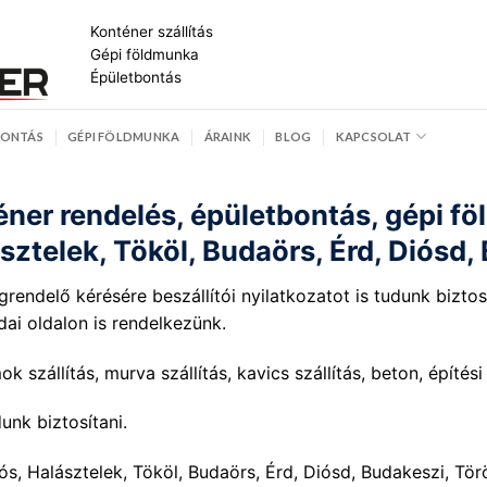
Konténer szállítás
Gépi földmunka
Épületbontás
BONTÁS
GÉPI FÖLDMUNKA
ÁRAINK
BLOG
KAPCSOLAT
téner rendelés, épületbontás, gépi f
ztelek, Tököl, Budaörs, Érd, Diósd,
endelő kérésére beszállítói nyilatkozatot is tudunk biztosí
dai oldalon is rendelkezünk.
ok szállítás, murva szállítás, kavics szállítás, beton, építési
unk biztosítani.
lós, Halásztelek, Tököl, Budaörs, Érd, Diósd, Budakeszi, Tör