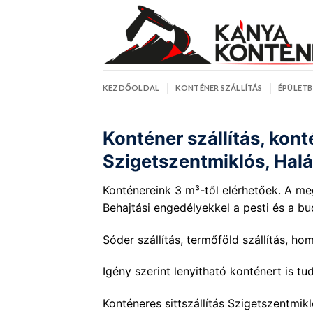
Skip
to
content
KEZDŐOLDAL
KONTÉNER SZÁLLÍTÁS
ÉPÜLET
Konténer szállítás, kon
Szigetszentmiklós, Halás
Konténereink 3 m³-től elérhetőek. A megr
Behajtási engedélyekkel a pesti és a bu
Sóder szállítás, termőföld szállítás, hom
Igény szerint
lenyitható konténert
is tud
Konténeres sittszállítás Szigetszentmik