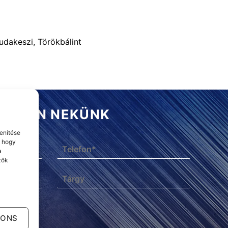
Budakeszi, Törökbálint
ÍRJON NEKÜNK
enítése
, hogy
a
zők
IONS