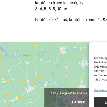
konténerekben lehetséges:
3, 4, 5, 6, 8, 10 m³
Konténer szállítás, konténer rendelés S
Technológ
elérésére
érdekében
adatokat,
webhelyen
hátrányo
Manage s
Click 'I agree' to enable Google ma
I AGREE