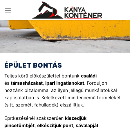
Skip
to
content
ÉPÜLET BONTÁS
Teljes körű előkészülettel bontunk
családi
–
és
társasházakat
,
ipari ingatlanokat
. Forduljon
hozzánk bizalommal az ilyen jellegű munkálatokkal
kapcsolatban is. Keletkezett mindennemű törmelékét
(sitt, szemét, fahulladék) elszállítjuk.
Építkezésénél szakszerűen
kiszedjük
pincetömbjét
,
elkészítjük pont
,
sávalapját
.