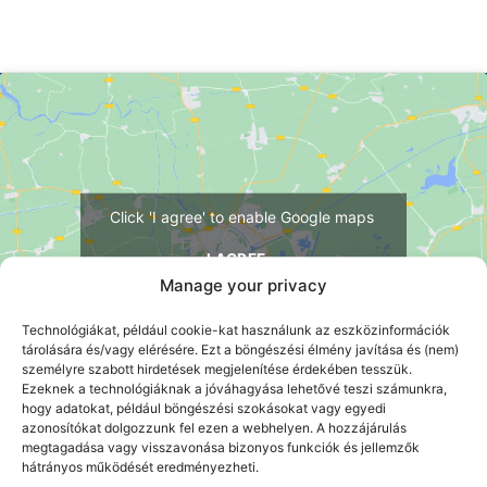
Click 'I agree' to enable Google maps
I AGREE
Manage your privacy
Technológiákat, például cookie-kat használunk az eszközinformációk
tárolására és/vagy elérésére. Ezt a böngészési élmény javítása és (nem)
személyre szabott hirdetések megjelenítése érdekében tesszük.
Ezeknek a technológiáknak a jóváhagyása lehetővé teszi számunkra,
hogy adatokat, például böngészési szokásokat vagy egyedi
azonosítókat dolgozzunk fel ezen a webhelyen. A hozzájárulás
megtagadása vagy visszavonása bizonyos funkciók és jellemzők
ÍRJON NEKÜNK
hátrányos működését eredményezheti.