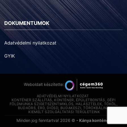
DOKUMENTUMOK
Adatvédelmi nyilatkozat
GYIK
Weboldalt készítette:
ADATVÉDELMI NYILATKOZAT
KONTÉNER SZÁLLÍTÁS, KONTÉNER, ÉPÜLETBONTÁS, GÉPI
FÖLDMUNKA SZIGETSZENTMIKLÓS, HALÁSZTELEK, TÖKÖL,
BUDAÖRS, ÉRD, DIÓSD, BUDAKESZI, TÖRÖKBÁLINT
KIEMELT SZOLGÁLTATÁSI TERÜLETEINK
Minden jog fenntartva! 2026 ©
- Kánya konténer