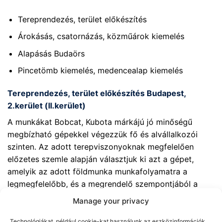
Tereprendezés, terület előkészítés
Árokásás, csatornázás, közműárok kiemelés
Alapásás Budaörs
Pincetömb kiemelés, medencealap kiemelés
Tereprendezés, terület előkészítés Budapest,
2.kerület (II.kerület)
A munkákat Bobcat, Kubota márkájú jó minőségű
megbízható gépekkel végezzük fő és alvállalkozói
szinten. Az adott terepviszonyoknak megfelelően
előzetes szemle alapján választjuk ki azt a gépet,
amelyik az adott földmunka munkafolyamatra a
legmegfelelőbb, és a megrendelő szempontjából a
leggyorsabb, és leggazdaságosabb. Tereprendezés
Manage your privacy
során tapasztalt gépkezelőink akár saját
mérőműszerrel is segítenek a legjobb minőségű végcél
Technológiákat, például cookie-kat használunk az eszközinformációk