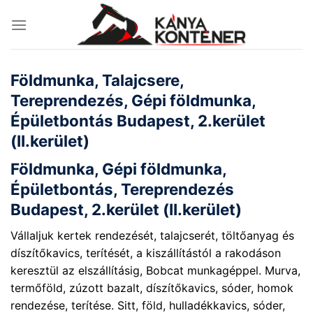
Skip
to
content
Földmunka, Talajcsere,
Tereprendezés, Gépi földmunka,
Épületbontás Budapest, 2.kerület
(II.kerület)
Földmunka, Gépi földmunka,
Épületbontás, Tereprendezés
Budapest, 2.kerület (II.kerület)
Vállaljuk kertek rendezését, talajcserét, töltőanyag és
díszítőkavics, terítését, a kiszállítástól a rakodáson
keresztül az elszállításig, Bobcat munkagéppel. Murva,
termőföld, zúzott bazalt, díszítőkavics, sóder, homok
rendezése, terítése. Sitt, föld, hulladékkavics, sóder,