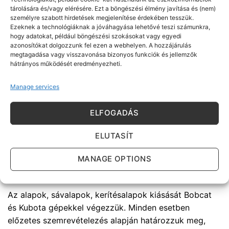
tárolására és/vagy elérésére. Ezt a böngészési élmény javítása és (nem)
elérésében. Továbbá foglalkozunk régi, járdák
személyre szabott hirdetések megjelenítése érdekében tesszük.
térbetonok, felszedésével, törőfejjel való feltörésével.
Ezeknek a technológiáknak a jóváhagyása lehetővé teszi számunkra,
hogy adatokat, például böngészési szokásokat vagy egyedi
azonosítókat dolgozzunk fel ezen a webhelyen. A hozzájárulás
Árokásás, csatornázás, közműárok kiemelés
megtagadása vagy visszavonása bizonyos funkciók és jellemzők
Budapest, 2.kerület (II.kerület)
hátrányos működését eredményezheti.
Árokásás, illetve csatornázás munkafolyamatát Bobcat
Manage services
és Kubota gépekkel végezzük, a munkahely
adottságainak megfelelően. Tapasztalt gépkezelőink
ELFOGADÁS
műszeres mérőeszközzel segítik a földmunka
munkafolyamatait, a gyors kivitelezés érdekében. Az
ELUTASÍT
árokásást, és csatornaásást több féle kanálmérettel
végezzük 30 cm szélességtől a 60 cm szélességig.
MANAGE OPTIONS
Alapásás Budapest, 2.kerület (II.kerület)
Az alapok, sávalapok, kerítésalapok kiásását Bobcat
és Kubota gépekkel végezzük. Minden esetben
előzetes szemrevételezés alapján határozzuk meg,