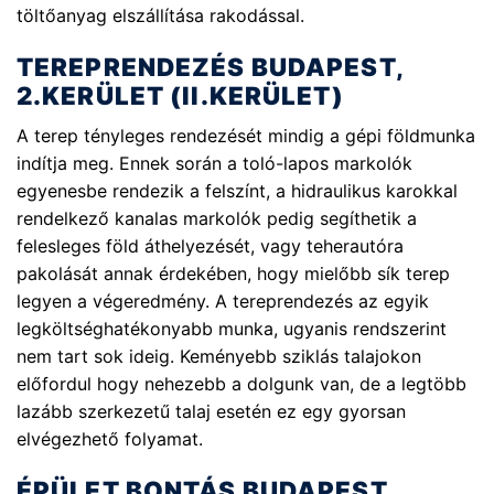
töltőanyag elszállítása rakodással.
TEREPRENDEZÉS BUDAPEST,
2.KERÜLET (II.KERÜLET)
A terep tényleges rendezését mindig a gépi földmunka
indítja meg. Ennek során a toló-lapos markolók
egyenesbe rendezik a felszínt, a hidraulikus karokkal
rendelkező kanalas markolók pedig segíthetik a
felesleges föld áthelyezését, vagy teherautóra
pakolását annak érdekében, hogy mielőbb sík terep
legyen a végeredmény. A tereprendezés az egyik
legköltséghatékonyabb munka, ugyanis rendszerint
nem tart sok ideig. Keményebb sziklás talajokon
előfordul hogy nehezebb a dolgunk van, de a legtöbb
lazább szerkezetű talaj esetén ez egy gyorsan
elvégezhető folyamat.
ÉPÜLET BONTÁS
BUDAPEST,