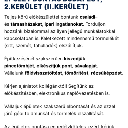
2.KERÜLET (II.KERÜLET)
Teljes körű előkészülettel bontunk
családi
–
és
társasházakat
,
ipari ingatlanokat
. Forduljon
hozzánk bizalommal az ilyen jellegű munkálatokkal
kapcsolatban is. Keletkezett mindennemű törmelékét
(sitt, szemét, fahulladék) elszállítjuk.
Építkezésénél szakszerűen
kiszedjük
pincetömbjét
,
elkészítjük pont
,
sávalapját
.
Vállalunk
földvisszatöltést
,
tömörítést
,
rézsűképzést
.
Kérjen ajánlatot kollégánktól! Segítünk az
előkészítésben, elektronikus naplóvezetésben is.
Vállaljuk épületek szakszerű elbontását és az ezzel
járó gépi földmunkát és törmelék elszállítását.
Az épületek bontása engedélyköteles, ezért kérjük