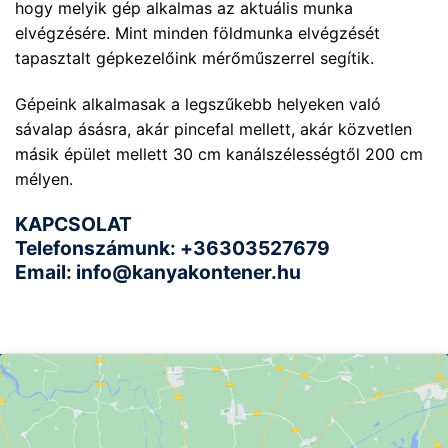
hogy melyik gép alkalmas az aktuális munka
elvégzésére. Mint minden földmunka elvégzését
tapasztalt gépkezelőink mérőműszerrel segítik.
Gépeink alkalmasak a legszűkebb helyeken való
sávalap ásásra, akár pincefal mellett, akár közvetlen
másik épület mellett 30 cm kanálszélességtől 200 cm
mélyen.
KAPCSOLAT
Telefonszámunk: +36303527679
Email: info@kanyakontener.hu