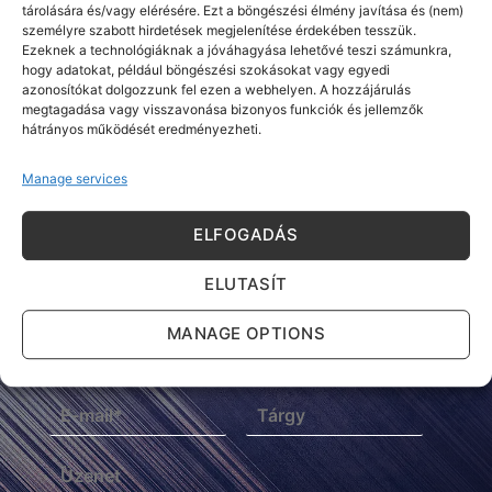
tárolására és/vagy elérésére. Ezt a böngészési élmény javítása és (nem)
Click 'I agree' to enable Google maps
személyre szabott hirdetések megjelenítése érdekében tesszük.
Ezeknek a technológiáknak a jóváhagyása lehetővé teszi számunkra,
I AGREE
hogy adatokat, például böngészési szokásokat vagy egyedi
azonosítókat dolgozzunk fel ezen a webhelyen. A hozzájárulás
megtagadása vagy visszavonása bizonyos funkciók és jellemzők
hátrányos működését eredményezheti.
Manage services
ELFOGADÁS
ÍRJON NEKÜNK
ELUTASÍT
MANAGE OPTIONS