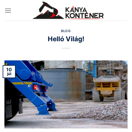
Skip
to
content
BLOG
Helló Világ!
10
júl