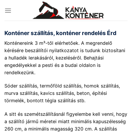
Skip
to
content
Konténer szállítás, konténer rendelés Érd
Konténereink 3 m³-től elérhetőek. A megrendelő
kérésére beszállítói nyilatkozatot is tudunk biztosítani
a hulladék lerakásáról, kezeléséről. Behajtási
engedélyekkel a pesti és a budai oldalon is
rendelkezünk.
Sóder szállítás, termőföld szállítás, homok szállítás,
murva szállítás, kavics szállítás, beton, építési
törmelék, bontott tégla szállítás stb.
A sitt és szemétszállításnál figyelembe kell venni, hogy
a szállító jármű méretei miatt minimális kapuszélesség
260 cm, a minimális magasság 320 cm. A szállítás