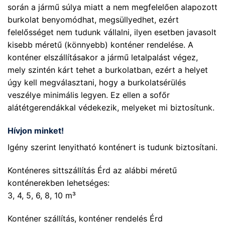
során a jármű súlya miatt a nem megfelelően alapozott
burkolat benyomódhat, megsüllyedhet, ezért
felelősséget nem tudunk vállalni, ilyen esetben javasolt
kisebb méretű (könnyebb) konténer rendelése. A
konténer elszállításakor a jármű letalpalást végez,
mely szintén kárt tehet a burkolatban, ezért a helyet
úgy kell megválasztani, hogy a burkolatsérülés
veszélye minimális legyen. Ez ellen a sofőr
alátétgerendákkal védekezik, melyeket mi biztosítunk.
Hívjon minket!
Igény szerint
lenyitható konténert
is tudunk biztosítani.
Konténeres sittszállítás Érd az alábbi méretű
konténerekben lehetséges:
3, 4, 5, 6, 8, 10 m³
Konténer szállítás, konténer rendelés Érd