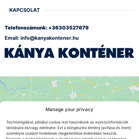
KAPCSOLAT
Telefonszámunk: +36303527679
Email: info@kanyakontener.hu
Manage your privacy
Click 'I agree' to enable Google maps
Technológiákat, például cookie-kat használunk az eszközinformációk
tárolására és/vagy elérésére. Ezt a böngészési élmény javítása és (nem)
I AGREE
személyre szabott hirdetések megjelenítése érdekében tesszük.
Ezeknek a technológiáknak a jóváhagyása lehetővé teszi számunkra,